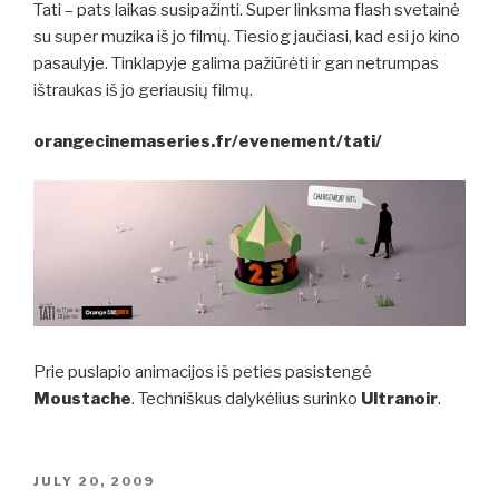
Tati – pats laikas susipažinti. Super linksma flash svetainė
su super muzika iš jo filmų. Tiesiog jaučiasi, kad esi jo kino
pasaulyje. Tinklapyje galima pažiūrėti ir gan netrumpas
ištraukas iš jo geriausių filmų.
orangecinemaseries.fr/evenement/tati/
Prie puslapio animacijos iš peties pasistengė
Moustache
. Techniškus dalykėlius surinko
Ultranoir
.
POSTED
JULY 20, 2009