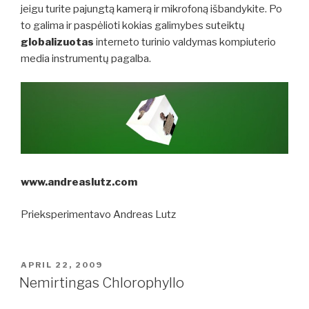
jeigu turite pajungtą kamerą ir mikrofoną išbandykite. Po
to galima ir paspėlioti kokias galimybes suteiktų
globalizuotas
interneto turinio valdymas kompiuterio
media instrumentų pagalba.
www.andreaslutz.com
Prieksperimentavo Andreas Lutz
POSTED
APRIL 22, 2009
ON
Nemirtingas Chlorophyllo