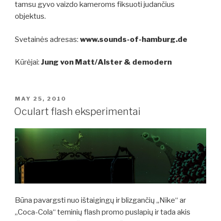
tamsu gyvo vaizdo kameroms fiksuoti judančius
objektus.
Svetainės adresas:
www.sounds-of-hamburg.de
Kūrėjai:
Jung von Matt/Alster & demodern
POSTED
MAY 25, 2010
ON
Oculart flash eksperimentai
Būna pavargsti nuo ištaigingų ir blizgančių „Nike“ ar
„Coca-Cola“ teminių flash promo puslapių ir tada akis