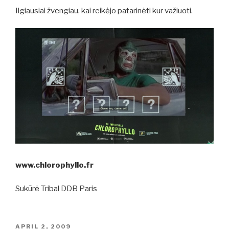
Ilgiausiai žvengiau, kai reikėjo patarinėti kur važiuoti.
www.chlorophyllo.fr
Sukūrė Tribal DDB Paris
POSTED
APRIL 2, 2009