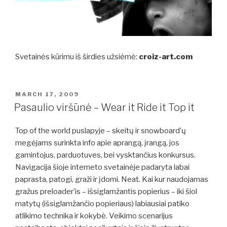
Svetainės kūrimu iš širdies užsiėmė:
croiz-art.com
POSTED
MARCH 17, 2009
ON
Pasaulio viršūnė – Wear it Ride it Top it
Top of the world puslapyje – skeitų ir snowboard’ų
megėjams surinkta info apie aprangą, įrangą, jos
gamintojus, parduotuves, bei vysktančius konkursus.
Navigacija šioje interneto svetainėje padaryta labai
paprasta, patogi, graži ir įdomi. Neat. Kai kur naudojamas
gražus preloader’is – išsiglamžantis popierius – iki šiol
matytų (išsiglamžančio popieriaus) labiausiai patiko
atlikimo technika ir kokybė. Veikimo scenarijus