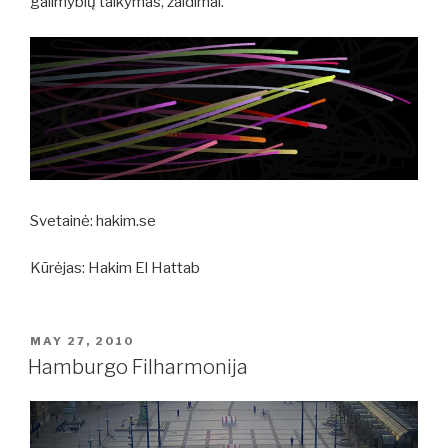
galimybių taikymas, žaidimai.
Svetainė: hakim.se
Kūrėjas: Hakim El Hattab
POSTED
MAY 27, 2010
ON
Hamburgo Filharmonija