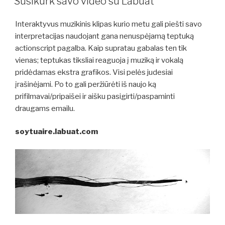
Susikurk savo video su Labuat
Interaktyvus muzikinis klipas kurio metu gali piešti savo
interpretacijas naudojant gana nenuspėjamą teptuką
actionscript pagalba. Kaip supratau gabalas ten tik
vienas; teptukas tiksliai reaguoja į muziką ir vokalą
pridėdamas ekstra grafikos. Visi pelės judesiai
įrašinėjami. Po to gali peržiūrėti iš naujo ką
prifilmavai/pripaišei ir aišku pasigirti/paspaminti
draugams emailu.
soytuaire.labuat.com