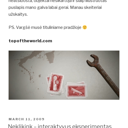
neatsibosta, objektai nesikartoja ir šiaip iliustruotas
puslapis mano galva labai gerai. Manau skeiteriai
užskaitys.
PS. Vargšė musė tituliniame pradžioje
topoftheworld.com
POSTED
MARCH 11, 2009
ON
Neklikink – interaktyvus eksperimentas