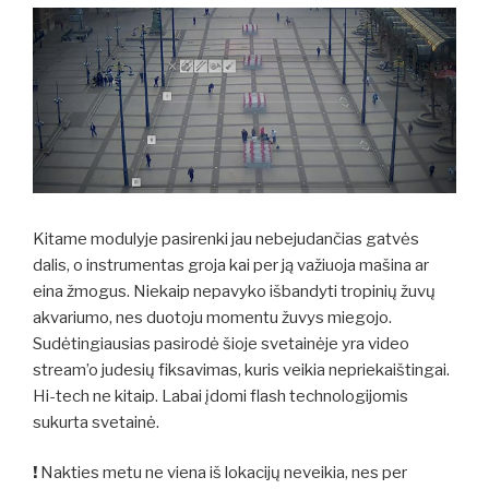
Kitame modulyje pasirenki jau nebejudančias gatvės
dalis, o instrumentas groja kai per ją važiuoja mašina ar
eina žmogus. Niekaip nepavyko išbandyti tropinių žuvų
akvariumo, nes duotoju momentu žuvys miegojo.
Sudėtingiausias pasirodė šioje svetainėje yra video
stream’o judesių fiksavimas, kuris veikia nepriekaištingai.
Hi-tech ne kitaip. Labai įdomi flash technologijomis
sukurta svetainė.
!
Nakties metu ne viena iš lokacijų neveikia, nes per