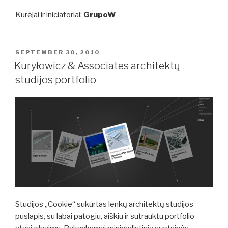
Kūrėjai ir iniciatoriai:
GrupoW
POSTED
SEPTEMBER 30, 2010
ON
Kuryłowicz & Associates architektų
studijos portfolio
Studijos „Cookie“ sukurtas lenkų architektų studijos
puslapis, su labai patogiu, aiškiu ir sutrauktu portfolio