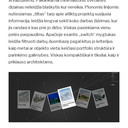
atvaizdavimu. Pakankamai minimalistinis svetainės
dizainas neleidžia blaškytis kur nereikia. Plonomis linijomis
nutiesiamas „tiltas“ tarp apie atliktą projektą susijusia
informacija, leidžia lengvai sekti koks darbas žiūrimas, kur
jis randasi ir kas prie jo dirbo. Viskas pasiekiama vienu
pelės paspaudimu. Apačioje esantis „switch“ mygtukas
leidžia filtruoti darbų duombazę pagal kitus jo kriterijus
kaip metai ar objekto vieta; keičiasi portfolio struktūra ir
parinkimo galimybes. Viskas kompaktiškai ir tiksliai, kaip ir
priklauso architektams.