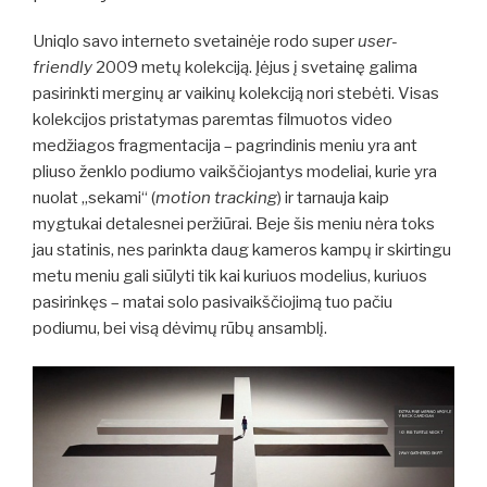
Uniqlo savo interneto svetainėje rodo super
user-
friendly
2009 metų kolekciją. Įėjus į svetainę galima
pasirinkti merginų ar vaikinų kolekciją nori stebėti. Visas
kolekcijos pristatymas paremtas filmuotos video
medžiagos fragmentacija – pagrindinis meniu yra ant
pliuso ženklo podiumo vaikščiojantys modeliai, kurie yra
nuolat „sekami“ (
motion tracking
) ir tarnauja kaip
mygtukai detalesnei peržiūrai. Beje šis meniu nėra toks
jau statinis, nes parinkta daug kameros kampų ir skirtingu
metu meniu gali siūlyti tik kai kuriuos modelius, kuriuos
pasirinkęs – matai solo pasivaikščiojimą tuo pačiu
podiumu, bei visą dėvimų rūbų ansamblį.