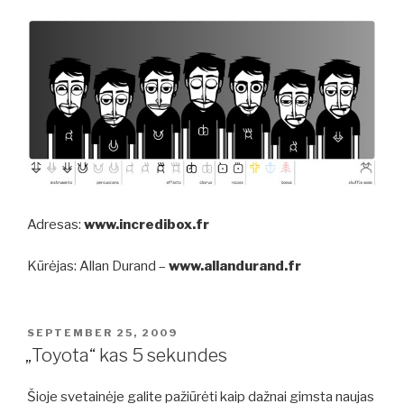
Adresas:
www.incredibox.fr
Kūrėjas: Allan Durand –
www.allandurand.fr
POSTED
SEPTEMBER 25, 2009
ON
„Toyota“ kas 5 sekundes
Šioje svetainėje galite pažiūrėti kaip dažnai gimsta naujas