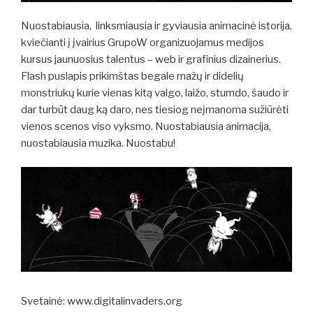
Nuostabiausia, linksmiausia ir gyviausia animacinė istorija,
kviečianti į įvairius GrupoW organizuojamus medijos
kursus jaunuosius talentus – web ir grafinius dizainerius.
Flash puslapis prikimštas begale mažų ir didelių
monstriukų kurie vienas kitą valgo, laižo, stumdo, šaudo ir
dar turbūt daug ką daro, nes tiesiog neįmanoma sužiūrėti
vienos scenos viso vyksmo. Nuostabiausia animacija,
nuostabiausia muzika. Nuostabu!
Svetainė: www.digitalinvaders.org