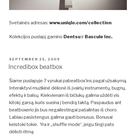
Svetainės adresas:
www.uniqlo.com/collection
Kolekcijos puslapį gamino
Dentsu
ir
Bascule Inc.
POSTED
SEPTEMBER 25, 2009
ON
Incredibox beatbox
Šiame puslapyje 7 vyrukai pabeatbox’ins pagal užsakymą.
Interaktyvi muzikinė dėlionė iš įvairių instrumentų, bugnų,
efektų ir balsų. Kiekvienam iš bičiukų galima uždėti vis
kitokį garsą, kuris sueina į bendrą taktą. Paspaudus ant
beatboxerio jis bus negailestingai pašalintas iš choro.
Labiau pasistengus galima gauti bonusus. Bonusai
keistoki tokie. Yra ir „shuffle mode“, jeigu tingi pats
dėlioti ritmą.