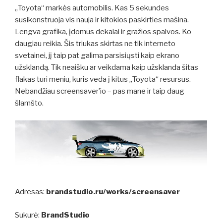
„Toyota“ markės automobilis. Kas 5 sekundes
susikonstruoja vis nauja ir kitokios paskirties mašina.
Lengva grafika, įdomūs dekalai ir gražios spalvos. Ko
daugiau reikia. Šis triukas skirtas ne tik interneto
svetainei, jį taip pat galima parsisiųsti kaip ekrano
užsklandą. Tik neaišku ar veikdama kaip užsklanda šitas
flakas turi meniu, kuris veda į kitus „Toyota“ resursus.
Nebandžiau screensaver’io – pas mane ir taip daug
šlamšto.
Adresas:
brandstudio.ru/works/screensaver
Sukurė:
BrandStudio