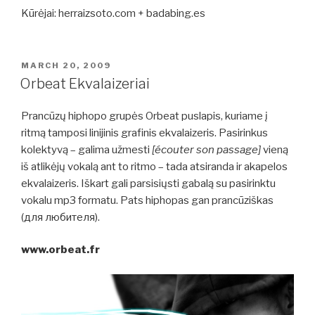
Kūrėjai: herraizsoto.com + badabing.es
POSTED
MARCH 20, 2009
ON
Orbeat Ekvalaizeriai
Prancūzų hiphopo grupės Orbeat puslapis, kuriame į
ritmą tamposi linijinis grafinis ekvalaizeris. Pasirinkus
kolektyvą – galima užmesti
[écouter son passage]
vieną
iš atlikėjų vokalą ant to ritmo – tada atsiranda ir akapelos
ekvalaizeris. Iškart gali parsisiųsti gabalą su pasirinktu
vokalu mp3 formatu. Pats hiphopas gan prancūziškas
(для любителя).
www.orbeat.fr