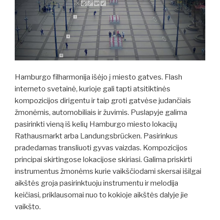
Hamburgo filharmonija išėjo į miesto gatves. Flash
interneto svetainė, kurioje gali tapti atsitiktinės
kompozicijos dirigentu ir taip groti gatvėse judančiais
žmonėmis, automobiliais ir žuvimis. Puslapyje galima
pasirinkti vieną iš kelių Hamburgo miesto lokacijų
Rathausmarkt arba Landungsbrücken. Pasirinkus
pradedamas transliuoti gyvas vaizdas. Kompozicijos
principai skirtingose lokacijose skiriasi. Galima priskirti
instrumentus žmonėms kurie vaikščiodami skersai išilgai
aikštės groja pasirinktuoju instrumentu ir melodija
keičiasi, priklausomai nuo to kokioje aikštės dalyje jie
vaikšto.