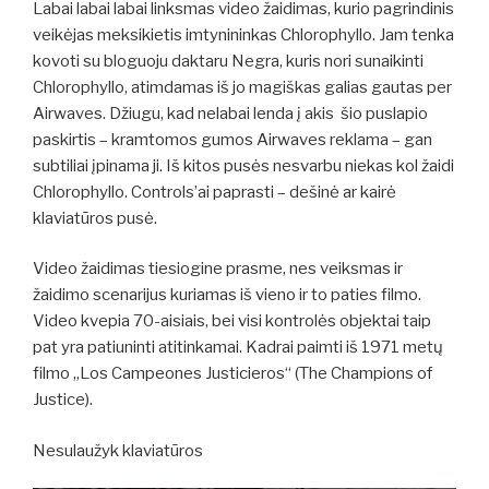
Labai labai labai linksmas video žaidimas, kurio pagrindinis
veikėjas meksikietis imtynininkas Chlorophyllo. Jam tenka
kovoti su bloguoju daktaru Negra, kuris nori sunaikinti
Chlorophyllo, atimdamas iš jo magiškas galias gautas per
Airwaves. Džiugu, kad nelabai lenda į akis šio puslapio
paskirtis – kramtomos gumos Airwaves reklama – gan
subtiliai įpinama ji. Iš kitos pusės nesvarbu niekas kol žaidi
Chlorophyllo. Controls’ai paprasti – dešinė ar kairė
klaviatūros pusė.
Video žaidimas tiesiogine prasme, nes veiksmas ir
žaidimo scenarijus kuriamas iš vieno ir to paties filmo.
Video kvepia 70-aisiais, bei visi kontrolės objektai taip
pat yra patiuninti atitinkamai. Kadrai paimti iš 1971 metų
filmo „Los Campeones Justicieros“ (The Champions of
Justice).
Nesulaužyk klaviatūros