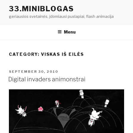
Skip
33.MINIBLOGAS
to
geriausios svetainės, įdomiausi puslapiai, flash animacija
content
Menu
CATEGORY: VISKAS IŠ EILĖS
POSTED
SEPTEMBER 30, 2010
ON
Digital invaders animonstrai