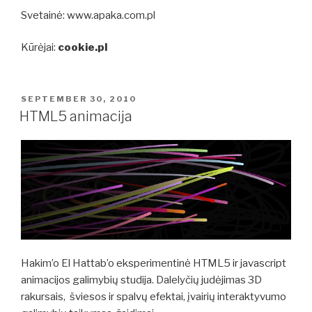
Svetainė: www.apaka.com.pl
Kūrėjai:
cookie.pl
POSTED
SEPTEMBER 30, 2010
ON
HTML5 animacija
Hakim’o El Hattab’o eksperimentinė HTML5 ir javascript
animacijos galimybių studija. Dalelyčių judėjimas 3D
rakursais, šviesos ir spalvų efektai, įvairių interaktyvumo