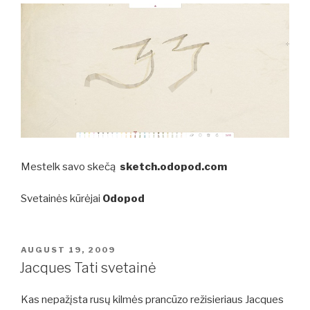
Mestelk savo skečą
sketch.odopod.com
Svetainės kūrėjai
Odopod
POSTED
AUGUST 19, 2009
ON
Jacques Tati svetainė
Kas nepažįsta rusų kilmės prancūzo režisieriaus
Jacques