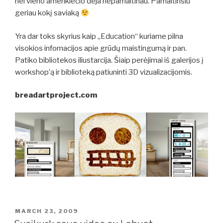
nei vieno amerikiečio deja nepamaitinau. Pamaitinsiu
geriau kokį saviaką
Yra dar toks skyrius kaip „Education“ kuriame pilna
visokios infomacijos apie grūdų maistingumą ir pan.
Patiko bibliotekos iliustarcija. Šiaip perėjimai iš galerijos į
workshop’ą ir biblioteką patiuninti 3D vizualizacijomis.
breadartproject.com
POSTED
MARCH 23, 2009
ON