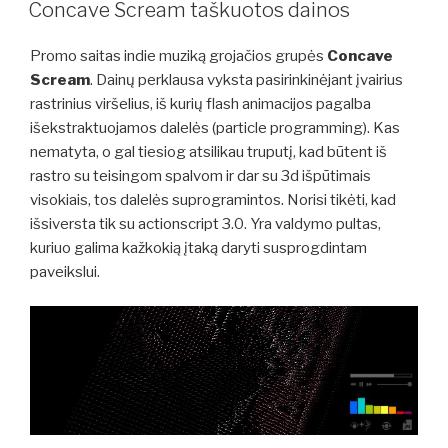
ON
Concave Scream taškuotos dainos
Promo saitas indie muziką grojačios grupės
Concave
Scream
. Dainų perklausa vyksta pasirinkinėjant įvairius
rastrinius viršelius, iš kurių flash animacijos pagalba
išekstraktuojamos dalelės (particle programming). Kas
nematyta, o gal tiesiog atsilikau truputį, kad būtent iš
rastro su teisingom spalvom ir dar su 3d išpūtimais
visokiais, tos dalelės suprogramintos. Norisi tikėti, kad
išsiversta tik su actionscript 3.0. Yra valdymo pultas,
kuriuo galima kažkokią įtaką daryti susprogdintam
paveikslui.