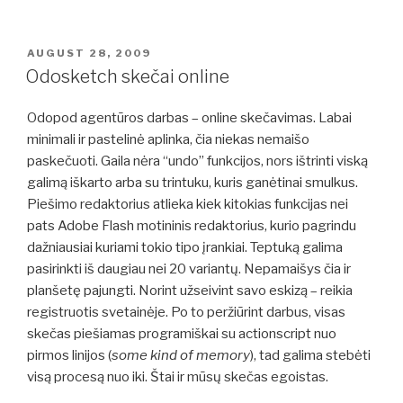
POSTED
AUGUST 28, 2009
ON
Odosketch skečai online
Odopod agentūros darbas – online skečavimas. Labai
minimali ir pastelinė aplinka, čia niekas nemaišo
paskečuoti. Gaila nėra “undo” funkcijos, nors ištrinti viską
galimą iškarto arba su trintuku, kuris ganėtinai smulkus.
Piešimo redaktorius atlieka kiek kitokias funkcijas nei
pats Adobe Flash motininis redaktorius, kurio pagrindu
dažniausiai kuriami tokio tipo įrankiai. Teptuką galima
pasirinkti iš daugiau nei 20 variantų. Nepamaišys čia ir
planšetę pajungti. Norint užseivint savo eskizą – reikia
registruotis svetainėje. Po to peržiūrint darbus, visas
skečas piešiamas programiškai su actionscript nuo
pirmos linijos (
some kind of memory
), tad galima stebėti
visą procesą nuo iki. Štai ir mūsų skečas egoistas.