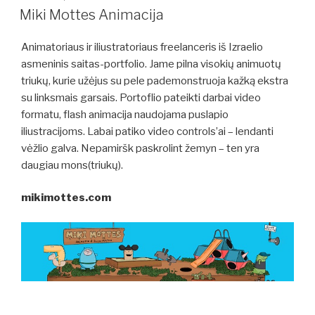
ON
Miki Mottes Animacija
Animatoriaus ir iliustratoriaus freelanceris iš Izraelio
asmeninis saitas-portfolio. Jame pilna visokių animuotų
triukų, kurie užėjus su pele pademonstruoja kažką ekstra
su linksmais garsais. Portoflio pateikti darbai video
formatu, flash animacija naudojama puslapio
iliustracijoms. Labai patiko video controls’ai – lendanti
vėžlio galva. Nepamiršk paskrolint žemyn – ten yra
daugiau mons(triukų).
mikimottes.com