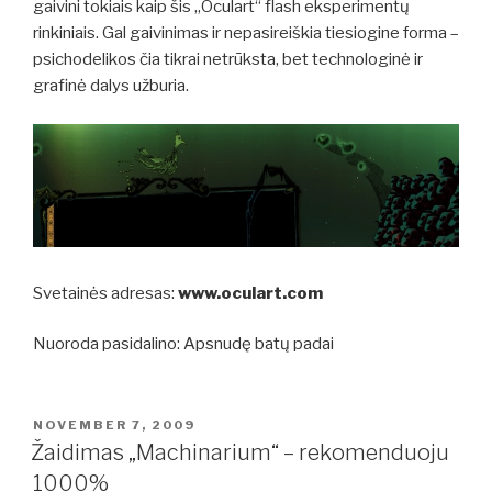
gaivini tokiais kaip šis „Oculart“ flash eksperimentų
rinkiniais. Gal gaivinimas ir nepasireiškia tiesiogine forma –
psichodelikos čia tikrai netrūksta, bet technologinė ir
grafinė dalys užburia.
Svetainės adresas:
www.oculart.com
Nuoroda pasidalino: Apsnudę batų padai
POSTED
NOVEMBER 7, 2009
ON
Žaidimas „Machinarium“ – rekomenduoju
1000%