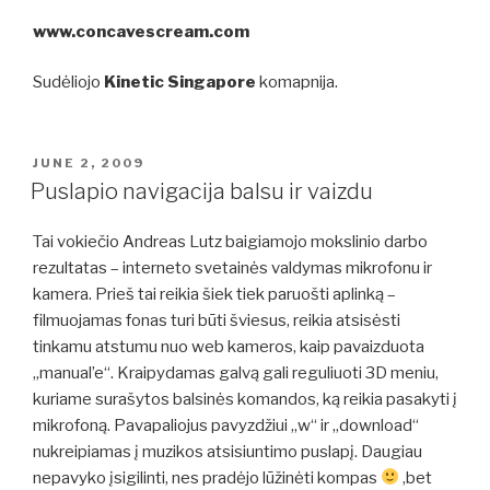
www.concavescream.com
Sudėliojo
Kinetic Singapore
komapnija.
POSTED
JUNE 2, 2009
ON
Puslapio navigacija balsu ir vaizdu
Tai vokiečio Andreas Lutz baigiamojo mokslinio darbo
rezultatas – interneto svetainės valdymas mikrofonu ir
kamera. Prieš tai reikia šiek tiek paruošti aplinką –
filmuojamas fonas turi būti šviesus, reikia atsisėsti
tinkamu atstumu nuo web kameros, kaip pavaizduota
„manual’e“. Kraipydamas galvą gali reguliuoti 3D meniu,
kuriame surašytos balsinės komandos, ką reikia pasakyti į
mikrofoną. Pavapaliojus pavyzdžiui „w“ ir „download“
nukreipiamas į muzikos atsisiuntimo puslapį. Daugiau
nepavyko įsigilinti, nes pradėjo lūžinėti kompas
,bet