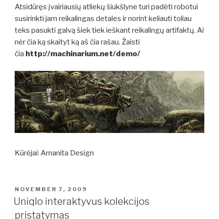
Atsidūręs įvairiausių atliekų šiukšlyne turi padėti robotui
susirinkti jam reikalingas detales ir norint keliauti toliau
teks pasukti galvą šiek tiek ieškant reikalingų artifaktų. Ai
nėr čia ką skaityt ką aš čia rašau. Žaisti
čia
http://machinarium.net/demo/
Kūrėjai: Amanita Design
POSTED
NOVEMBER 7, 2009
ON
Uniqlo interaktyvus kolekcijos
pristatymas