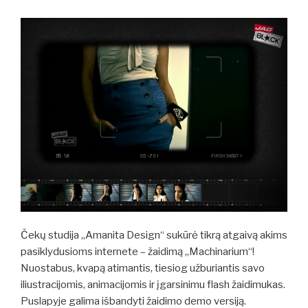
Čekų studija „Amanita Design“ sukūrė tikrą atgaivą akims
pasiklydusioms internete – žaidimą „Machinarium“!
Nuostabus, kvapą atimantis, tiesiog užburiantis savo
iliustracijomis, animacijomis ir įgarsinimu flash žaidimukas.
Puslapyje galima išbandyti žaidimo demo versiją.