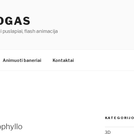
LOGAS
 puslapiai, flash animacija
Animuoti baneriai
Kontaktai
KATEGORIJ
phyllo
3D