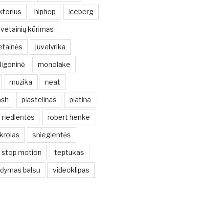
ktorius
hiphop
iceberg
svetainių kūrimas
etainės
juvelyrika
ligoninė
monolake
muzika
neat
ash
plastelinas
platina
riedlentės
robert henke
krolas
snieglentės
stop motion
teptukas
ldymas balsu
videoklipas