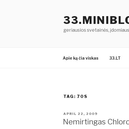
Skip
to
33.MINIB
content
geriausios svetainės, įdomiausi
Apie ką čia viskas
33.LT
TAG: 70S
POSTED
APRIL 22, 2009
ON
Nemirtingas Chloro