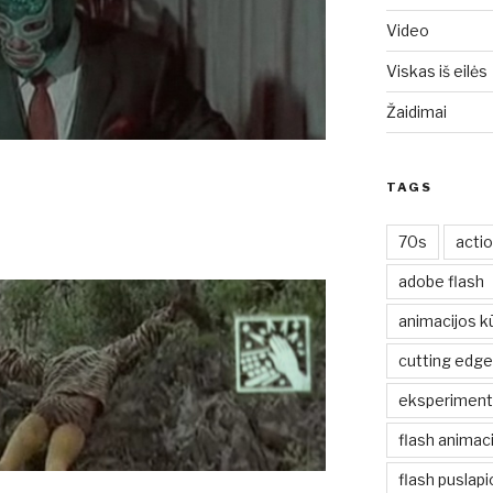
Video
Viskas iš eilės
Žaidimai
TAGS
70s
acti
adobe flash
animacijos k
cutting edge
eksperiment
flash animaci
flash puslap