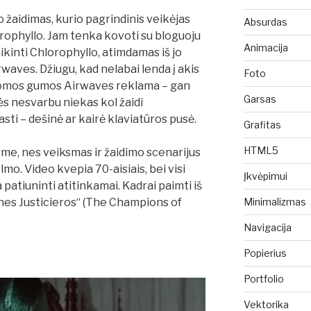
o žaidimas, kurio pagrindinis veikėjas
Absurdas
rophyllo. Jam tenka kovoti su bloguoju
Animacija
ikinti Chlorophyllo, atimdamas iš jo
waves. Džiugu, kad nelabai lenda į akis
Foto
mtomos gumos Airwaves reklama – gan
Garsas
usės nesvarbu niekas kol žaidi
sti – dešinė ar kairė klaviatūros pusė.
Grafitas
HTML5
sme, nes veiksmas ir žaidimo scenarijus
ilmo. Video kvepia 70-aisiais, bei visi
Įkvėpimui
 patiuninti atitinkamai. Kadrai paimti iš
Minimalizmas
es Justicieros“ (The Champions of
Navigacija
Popierius
Portfolio
Vektorika