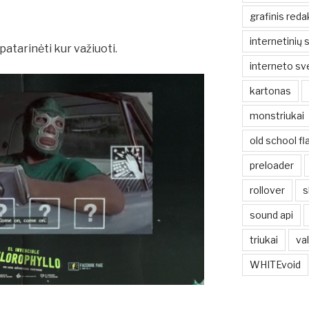
grafinis reda
internetinių 
 patarinėti kur važiuoti.
interneto sv
kartonas
monstriukai
old school fl
preloader
rollover
s
sound api
triukai
va
WHITEvoid