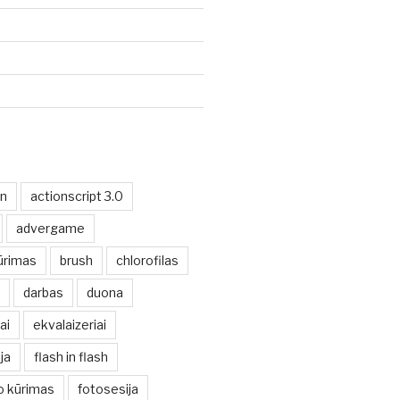
on
actionscript 3.0
advergame
ūrimas
brush
chlorofilas
darbas
duona
ai
ekvalaizeriai
ja
flash in flash
io kūrimas
fotosesija