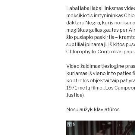
Labai labai labai linksmas vide
meksikietis imtynininkas Chlo
daktaru Negra, kuris nori suna
magiškas galias gautas per Air
šio puslapio paskirtis – kra
subtiliai įpinama ji. Iš kitos p
Chlorophyllo. Controls’ai papra
Video žaidimas tiesiogine pra
kuriamas iš vieno ir to paties f
kontrolės objektai taip pat yra
1971 metų filmo „Los Campeon
Justice).
Nesulaužyk klaviatūros