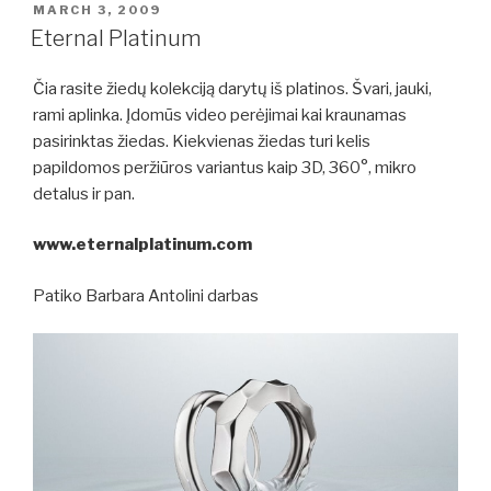
POSTED
MARCH 3, 2009
ON
Eternal Platinum
Čia rasite žiedų kolekciją darytų iš platinos. Švari, jauki,
rami aplinka. Įdomūs video perėjimai kai kraunamas
pasirinktas žiedas. Kiekvienas žiedas turi kelis
papildomos peržiūros variantus kaip 3D, 360°, mikro
detalus ir pan.
www.eternalplatinum.com
Patiko Barbara Antolini darbas