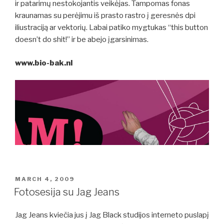
ir patarimų nestokojantis veikėjas. Tampomas fonas
kraunamas su perėjimu iš prasto rastro į geresnės dpi
iliustraciją ar vektorių. Labai patiko mygtukas “this button
doesn’t do shit!” ir be abejo įgarsinimas.
www.bio-bak.nl
POSTED
MARCH 4, 2009
ON
Fotosesija su Jag Jeans
Jag Jeans kviečia jus į Jag Black studijos interneto puslapį