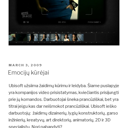
POSTED
MARCH 3, 2009
ON
Emocijų kūrėjai
Ubisoft užsiima žaidimų kūrimu ir leidyba. Šiame puslapyje
yra kompanijos video prisistatymas, kviečiantis prisijungti
prie jų komandos. Darbuotojai šneka prancūziškai, bet yra
titrai jeigu kas dar neišmokot prancūziškai. Ubisoft ieško
darbuotojų: žaidimų dizainerių, lygių konstruktorių, garso
inžinierių, kreatyvų, art direktorių, animatorių, 2D ir 3D
specialistų. Nori pabandyti?