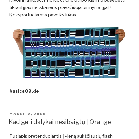
laikomi rankose. Prie kiekvieno darbo įdėjimo pasėdėta
tikrai ilgiau nei skaneris pravažiuoja pirmyn atgal +
išeksportuojamas paveiksliukas.
basics09.de
POSTED
MARCH 2, 2009
ON
Kad geri dalykai nesibaigtų | Orange
Puslapis pretenduojantis į vieną aukščiausių flash