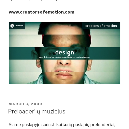
www.creatorsofemotion.com
POSTED
MARCH 3, 2009
ON
Preloader’ių muziejus
Šiame puslapyje surinkti kai kurių puslapių preloader’iai,