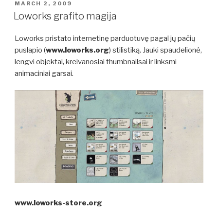
POSTED
MARCH 2, 2009
ON
Loworks grafito magija
Loworks pristato internetinę parduotuvę pagal jų pačių
puslapio (
www.loworks.org
) stilistiką. Jauki spaudelionė,
lengvi objektai, kreivanosiai thumbnailsai ir linksmi
animaciniai garsai.
www.loworks-store.org