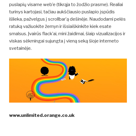
puslapių visame web’e (tikrąja to žodžio prasme). Realiai
turinys kartojasi, tačiau aukščiausio puslapio įspūdis
išlieka, pažvelgus į scrollbar’ą dešinėje. Naudodami pelės
ratuką važiuokite žemyn ir išsiaiškinkite kiek esate
smalsus. Įvairūs flack’ai, mini žaidimai, šiaip vizualizacijos ir
viskas sėkmingai sujungta į vieną seką šioje interneto
svetainėje.
www.unlimited.orange.co.uk