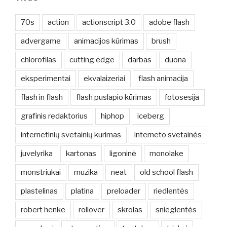
70s
action
actionscript 3.0
adobe flash
advergame
animacijos kūrimas
brush
chlorofilas
cutting edge
darbas
duona
eksperimentai
ekvalaizeriai
flash animacija
flash in flash
flash puslapio kūrimas
fotosesija
grafinis redaktorius
hiphop
iceberg
internetinių svetainių kūrimas
interneto svetainės
juvelyrika
kartonas
ligoninė
monolake
monstriukai
muzika
neat
old school flash
plastelinas
platina
preloader
riedlentės
robert henke
rollover
skrolas
snieglentės