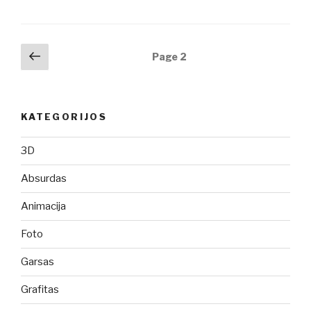
Posts
Previous
Page
2
page
navigation
KATEGORIJOS
3D
Absurdas
Animacija
Foto
Garsas
Grafitas