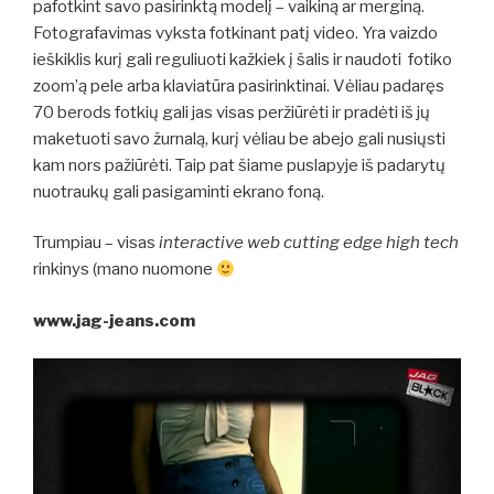
pafotkint savo pasirinktą modelį – vaikiną ar merginą.
Fotografavimas vyksta fotkinant patį video. Yra vaizdo
ieškiklis kurį gali reguliuoti kažkiek į šalis ir naudoti fotiko
zoom’ą pele arba klaviatūra pasirinktinai. Vėliau padaręs
70 berods fotkių gali jas visas peržiūrėti ir pradėti iš jų
maketuoti savo žurnalą, kurį vėliau be abejo gali nusiųsti
kam nors pažiūrėti. Taip pat šiame puslapyje iš padarytų
nuotraukų gali pasigaminti ekrano foną.
Trumpiau – visas
interactive web cutting edge high tech
rinkinys (mano nuomone
www.jag-jeans.com