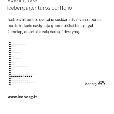
POSTED
MARCH 2, 2009
ON
Iceberg agentūros portfolio
Iceberg interneto svetainė susidaro tik iš gana sodraus
portfolio, kurio navigacija geometriškai tarsi pagal
žemėlapį atkartoja realų darbų išdėstymą.
www.iceberg.it