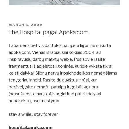
POSTED
MARCH 3, 2009
ON
The Hospital pagal Apoka.com
Labai sena bet vis dar tokia pat gera ligoninė sukurta
apoka.com. Vienas iš labiausiai kokiais 2004-ais
inspiravusių darbų matytų web’e. Puslapyje rasite
fragmentus iš apleistos ligoninės, kurioje vyksta tikrai
keisti dalykai. Silpnų nervų ir psichodelikos nemėgėjams
ten geriau ir neiti. Rasite du aukštus ir rūsį, kur
peržvelgsite nemažai patalpų ir galbūt ką nors
(ne)sužinosite naujo. Atsargiai kad patirti dalykai
nepakeistų jūsų mąstymo.
stay a while.. stay forever
hospital.apoka.com