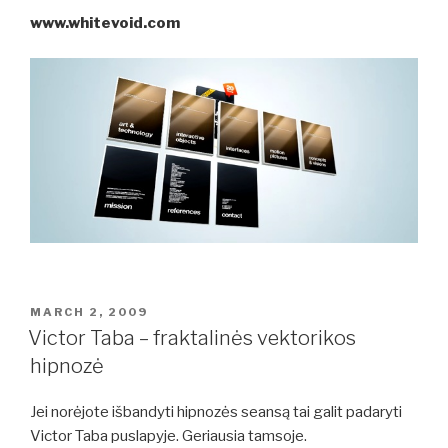
www.whitevoid.com
POSTED
MARCH 2, 2009
ON
Victor Taba – fraktalinės vektorikos
hipnozė
Jei norėjote išbandyti hipnozės seansą tai galit padaryti
Victor Taba puslapyje. Geriausia tamsoje.