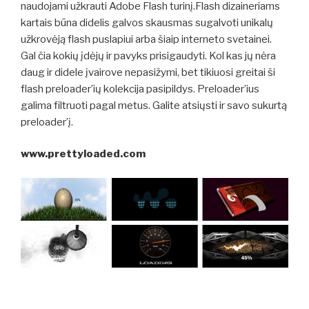
naudojami užkrauti Adobe Flash turinį.Flash dizaineriams
kartais būna didelis galvos skausmas sugalvoti unikalų
užkrovėją flash puslapiui arba šiaip interneto svetainei.
Gal čia kokių įdėjų ir pavyks prisigaudyti. Kol kas jų nėra
daug ir didele įvairove nepasižymi, bet tikiuosi greitai ši
flash preloader’ių kolekcija pasipildys. Preloader’ius
galima filtruoti pagal metus. Galite atsiųsti ir savo sukurtą
preloader’į.
www.prettyloaded.com