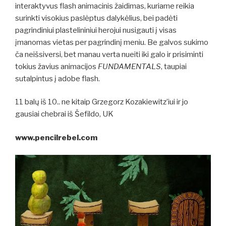
interaktyvus flash animacinis žaidimas, kuriame reikia
surinkti visokius paslėptus dalykėlius, bei padėti
pagrindiniui plastelininiui herojui nusigauti į visas
įmanomas vietas per pagrindinį meniu. Be galvos sukimo
ča neišsiversi, bet manau verta nueiti iki galo ir prisiminti
tokius žavius animacijos
FUNDAMENTALS
, taupiai
sutalpintus į adobe flash.
11 balų iš 10.. ne kitaip Grzegorz Kozakiewitz’iui ir jo
gausiai chebrai iš Šefildo, UK
www.pencilrebel.com