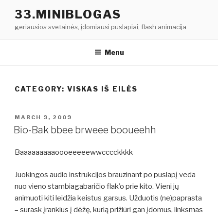
Skip
33.MINIBLOGAS
to
geriausios svetainės, įdomiausi puslapiai, flash animacija
content
Menu
CATEGORY: VISKAS IŠ EILĖS
POSTED
MARCH 9, 2009
ON
Bio-Bak bbee brweee booueehh
Baaaaaaaaaoooeeeeewwcccckkkk
Juokingos audio instrukcijos brauzinant po puslapį veda
nuo vieno stambiagabaričio flak’o prie kito. Vieni jų
animuoti kiti leidžia keistus garsus. Užduotis (ne)paprasta
– surask įrankius į dėžę, kurią prižiūri gan įdomus, linksmas