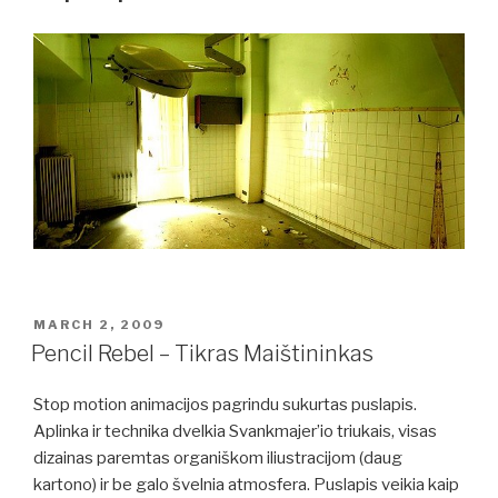
POSTED
MARCH 2, 2009
ON
Pencil Rebel – Tikras Maištininkas
Stop motion animacijos pagrindu sukurtas puslapis.
Aplinka ir technika dvelkia Svankmajer’io triukais, visas
dizainas paremtas organiškom iliustracijom (daug
kartono) ir be galo švelnia atmosfera. Puslapis veikia kaip