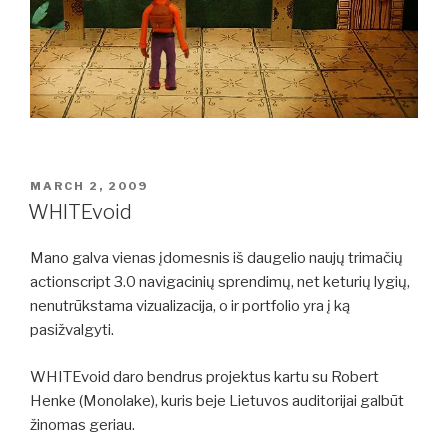
POSTED
MARCH 2, 2009
ON
WHITEvoid
Mano galva vienas įdomesnis iš daugelio naujų trimačių
actionscript 3.0 navigacinių sprendimų, net keturių lygių,
nenutrūkstama vizualizacija, o ir portfolio yra į ką
pasižvalgyti.
WHITEvoid daro bendrus projektus kartu su Robert
Henke (Monolake), kuris beje Lietuvos auditorijai galbūt
žinomas geriau.