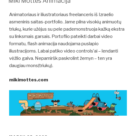
Miki Mottes Animacija
Animatoriaus ir iliustratoriaus freelanceris iš Izraelio
asmeninis saitas-portfolio. Jame pilna visokių animuotų
triukų, kurie užėjus su pele pademonstruoja kažką ekstra
su linksmais garsais. Portoflio pateikti darbai video
formatu, flash animacija naudojama puslapio
iliustracijoms. Labai patiko video controls’ai – lendanti
vėžlio galva. Nepamiršk paskrolint žemyn – ten yra
daugiau mons(triukų).
mikimottes.com