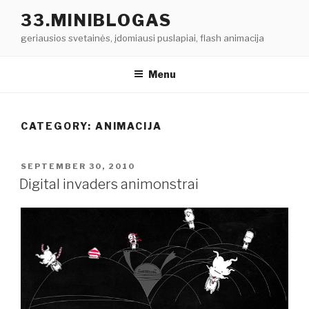
Skip
33.MINIBLOGAS
to
geriausios svetainės, įdomiausi puslapiai, flash animacija
content
Menu
CATEGORY: ANIMACIJA
POSTED
SEPTEMBER 30, 2010
ON
Digital invaders animonstrai