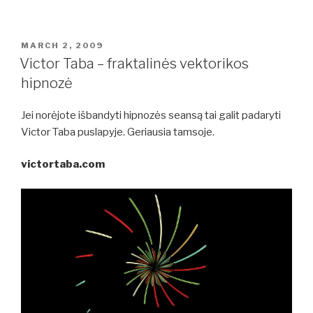
POSTED
MARCH 2, 2009
ON
Victor Taba – fraktalinės vektorikos
hipnozė
Jei norėjote išbandyti hipnozės seansą tai galit padaryti
Victor Taba puslapyje. Geriausia tamsoje.
victortaba.com