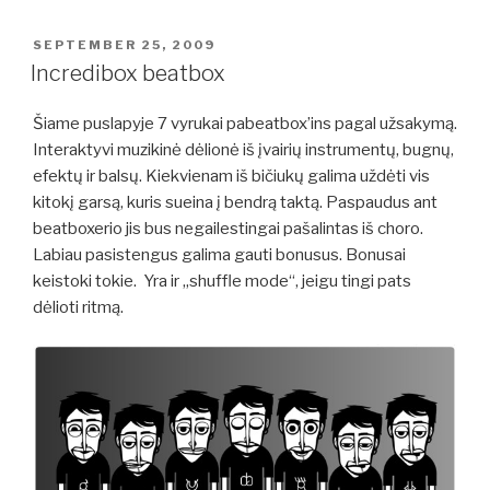
POSTED
SEPTEMBER 25, 2009
ON
Incredibox beatbox
Šiame puslapyje 7 vyrukai pabeatbox’ins pagal užsakymą.
Interaktyvi muzikinė dėlionė iš įvairių instrumentų, bugnų,
efektų ir balsų. Kiekvienam iš bičiukų galima uždėti vis
kitokį garsą, kuris sueina į bendrą taktą. Paspaudus ant
beatboxerio jis bus negailestingai pašalintas iš choro.
Labiau pasistengus galima gauti bonusus. Bonusai
keistoki tokie. Yra ir „shuffle mode“, jeigu tingi pats
dėlioti ritmą.