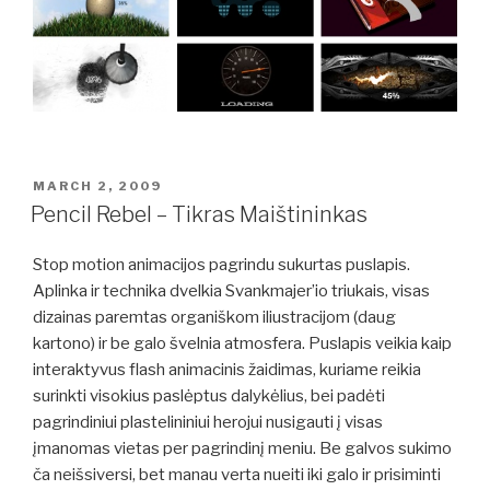
POSTED
MARCH 2, 2009
ON
Pencil Rebel – Tikras Maištininkas
Stop motion animacijos pagrindu sukurtas puslapis.
Aplinka ir technika dvelkia Svankmajer’io triukais, visas
dizainas paremtas organiškom iliustracijom (daug
kartono) ir be galo švelnia atmosfera. Puslapis veikia kaip
interaktyvus flash animacinis žaidimas, kuriame reikia
surinkti visokius paslėptus dalykėlius, bei padėti
pagrindiniui plastelininiui herojui nusigauti į visas
įmanomas vietas per pagrindinį meniu. Be galvos sukimo
ča neišsiversi, bet manau verta nueiti iki galo ir prisiminti