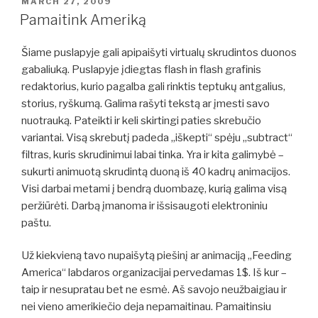
POSTED
MARCH 27, 2009
ON
Pamaitink Ameriką
Šiame puslapyje gali apipaišyti virtualų skrudintos duonos
gabaliuką. Puslapyje įdiegtas flash in flash grafinis
redaktorius, kurio pagalba gali rinktis teptukų antgalius,
storius, ryškumą. Galima rašyti tekstą ar įmesti savo
nuotrauką. Pateikti ir keli skirtingi paties skrebučio
variantai. Visą skrebutį padeda „iškepti“ spėju „subtract“
filtras, kuris skrudinimui labai tinka. Yra ir kita galimybė –
sukurti animuotą skrudintą duoną iš 40 kadrų animacijos.
Visi darbai metami į bendrą duombazę, kurią galima visą
peržiūrėti. Darbą įmanoma ir išsisaugoti elektroniniu
paštu.
Už kiekvieną tavo nupaišytą piešinį ar animaciją „Feeding
America“ labdaros organizacijai pervedamas 1$. Iš kur –
taip ir nesupratau bet ne esmė. Aš savojo neužbaigiau ir
nei vieno amerikiečio deja nepamaitinau. Pamaitinsiu