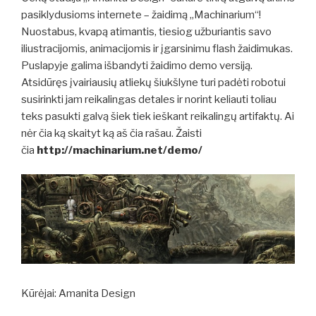
pasiklydusioms internete – žaidimą „Machinarium“!
Nuostabus, kvapą atimantis, tiesiog užburiantis savo
iliustracijomis, animacijomis ir įgarsinimu flash žaidimukas.
Puslapyje galima išbandyti žaidimo demo versiją.
Atsidūręs įvairiausių atliekų šiukšlyne turi padėti robotui
susirinkti jam reikalingas detales ir norint keliauti toliau
teks pasukti galvą šiek tiek ieškant reikalingų artifaktų. Ai
nėr čia ką skaityt ką aš čia rašau. Žaisti
čia
http://machinarium.net/demo/
Kūrėjai: Amanita Design