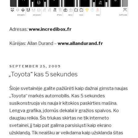
Adresas:
www.incredibox.fr
Kūrėjas: Allan Durand –
www.allandurand.fr
POSTED
SEPTEMBER 25, 2009
ON
„Toyota“ kas 5 sekundes
Šioje svetainėje galite pažiūrėti kaip dažnai gimsta naujas
„Toyota“ markės automobilis. Kas 5 sekundes
susikonstruoja vis nauja ir kitokios paskirties mašina.
Lengva grafika, įdomūs dekalai ir gražios spalvos. Ko
daugiau reikia. Šis triukas skirtas ne tik interneto
svetainei, jį taip pat galima parsisiųsti kaip ekrano
užsklandą. Tik neaišku ar veikdama kaip užsklanda šitas