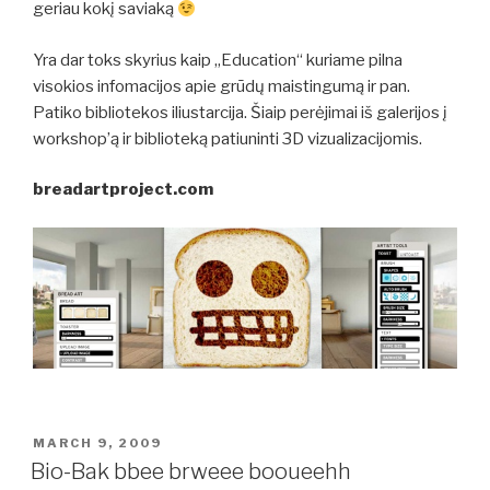
geriau kokį saviaką
Yra dar toks skyrius kaip „Education“ kuriame pilna
visokios infomacijos apie grūdų maistingumą ir pan.
Patiko bibliotekos iliustarcija. Šiaip perėjimai iš galerijos į
workshop’ą ir biblioteką patiuninti 3D vizualizacijomis.
breadartproject.com
POSTED
MARCH 9, 2009
ON
Bio-Bak bbee brweee booueehh