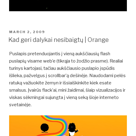
POSTED
MARCH 2, 2009
ON
Kad geri dalykai nesibaigtų | Orange
Puslapis pretenduojantis į vieną aukščiausių flash
puslapių visame web’e (tikrąja to žodžio prasme). Realiai
turinys kartojasi, tačiau aukščiausio puslapio įspūdis
išlieka, pažvelgus į scrollbar’ą dešinėje. Naudodami pelės
ratuką važiuokite žemyn ir išsiaiškinkite kiek esate
smalsus. Įvairūs flack’ai, mini žaidimai, šiaip vizualizacijos ir
viskas sėkmingai sujungta į vieną seką šioje interneto
svetainėje.