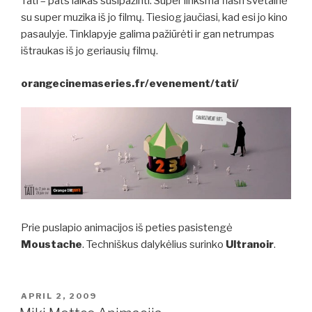
Tati – pats laikas susipažinti. Super linksma flash svetainė
su super muzika iš jo filmų. Tiesiog jaučiasi, kad esi jo kino
pasaulyje. Tinklapyje galima pažiūrėti ir gan netrumpas
ištraukas iš jo geriausių filmų.
orangecinemaseries.fr/evenement/tati/
Prie puslapio animacijos iš peties pasistengė
Moustache
. Techniškus dalykėlius surinko
Ultranoir
.
POSTED
APRIL 2, 2009
ON