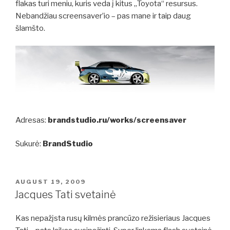
flakas turi meniu, kuris veda į kitus „Toyota“ resursus.
Nebandžiau screensaver’io – pas mane ir taip daug
šlamšto.
Adresas:
brandstudio.ru/works/screensaver
Sukurė:
BrandStudio
POSTED
AUGUST 19, 2009
ON
Jacques Tati svetainė
Kas nepažįsta rusų kilmės prancūzo režisieriaus
Jacques