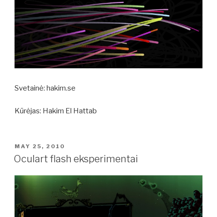
Svetainė: hakim.se
Kūrėjas: Hakim El Hattab
POSTED
MAY 25, 2010
ON
Oculart flash eksperimentai