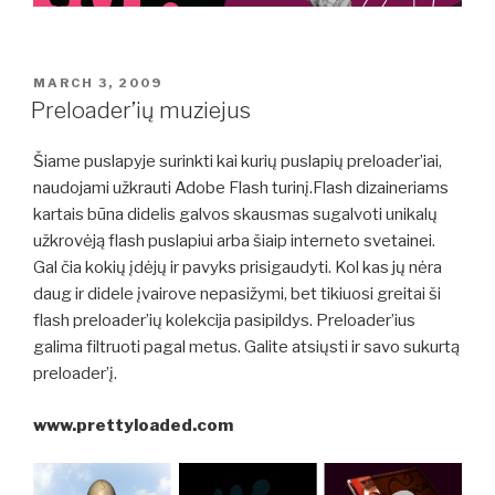
POSTED
MARCH 3, 2009
ON
Preloader’ių muziejus
Šiame puslapyje surinkti kai kurių puslapių preloader’iai,
naudojami užkrauti Adobe Flash turinį.Flash dizaineriams
kartais būna didelis galvos skausmas sugalvoti unikalų
užkrovėją flash puslapiui arba šiaip interneto svetainei.
Gal čia kokių įdėjų ir pavyks prisigaudyti. Kol kas jų nėra
daug ir didele įvairove nepasižymi, bet tikiuosi greitai ši
flash preloader’ių kolekcija pasipildys. Preloader’ius
galima filtruoti pagal metus. Galite atsiųsti ir savo sukurtą
preloader’į.
www.prettyloaded.com