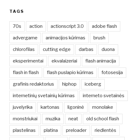
TAGS
70s
action
actionscript 3.0
adobe flash
advergame
animacijos kūrimas
brush
chlorofilas
cutting edge
darbas
duona
eksperimentai
ekvalaizeriai
flash animacija
flash in flash
flash puslapio kūrimas
fotosesija
grafinis redaktorius
hiphop
iceberg
internetinių svetainių kūrimas
interneto svetainės
juvelyrika
kartonas
ligoninė
monolake
monstriukai
muzika
neat
old school flash
plastelinas
platina
preloader
riedlentės