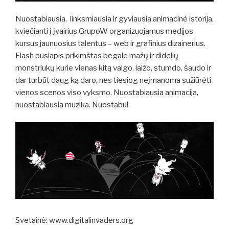
Nuostabiausia, linksmiausia ir gyviausia animacinė istorija,
kviečianti į įvairius GrupoW organizuojamus medijos
kursus jaunuosius talentus – web ir grafinius dizainerius.
Flash puslapis prikimštas begale mažų ir didelių
monstriukų kurie vienas kitą valgo, laižo, stumdo, šaudo ir
dar turbūt daug ką daro, nes tiesiog neįmanoma sužiūrėti
vienos scenos viso vyksmo. Nuostabiausia animacija,
nuostabiausia muzika. Nuostabu!
Svetainė: www.digitalinvaders.org