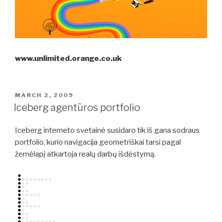
www.unlimited.orange.co.uk
POSTED
MARCH 2, 2009
ON
Iceberg agentūros portfolio
Iceberg interneto svetainė susidaro tik iš gana sodraus
portfolio, kurio navigacija geometriškai tarsi pagal
žemėlapį atkartoja realų darbų išdėstymą.