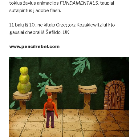
tokius žavius animacijos
FUNDAMENTALS
, taupiai
sutalpintus į adobe flash.
11 balų iš 10.. ne kitaip Grzegorz Kozakiewitz’iui ir jo
gausiai chebrai iš Šefildo, UK
www.pencilrebel.com