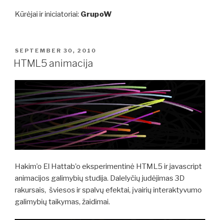
Kūrėjai ir iniciatoriai:
GrupoW
POSTED
SEPTEMBER 30, 2010
ON
HTML5 animacija
Hakim’o El Hattab’o eksperimentinė HTML5 ir javascript
animacijos galimybių studija. Dalelyčių judėjimas 3D
rakursais, šviesos ir spalvų efektai, įvairių interaktyvumo
galimybių taikymas, žaidimai.