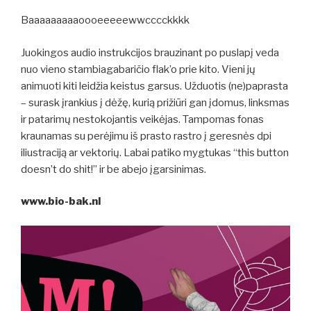
Baaaaaaaaaoooeeeeewwcccckkkk
Juokingos audio instrukcijos brauzinant po puslapį veda
nuo vieno stambiagabaričio flak’o prie kito. Vieni jų
animuoti kiti leidžia keistus garsus. Užduotis (ne)paprasta
– surask įrankius į dėžę, kurią prižiūri gan įdomus, linksmas
ir patarimų nestokojantis veikėjas. Tampomas fonas
kraunamas su perėjimu iš prasto rastro į geresnės dpi
iliustraciją ar vektorių. Labai patiko mygtukas “this button
doesn’t do shit!” ir be abejo įgarsinimas.
www.bio-bak.nl