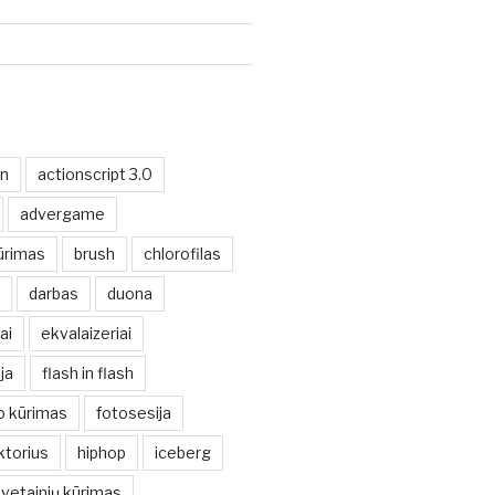
on
actionscript 3.0
advergame
ūrimas
brush
chlorofilas
darbas
duona
ai
ekvalaizeriai
ja
flash in flash
io kūrimas
fotosesija
ktorius
hiphop
iceberg
svetainių kūrimas