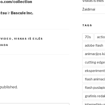
Viskas iš eilės
o.com/collection
Žaidimai
ntsu
ir
Bascule Inc.
TAGS
70s
acti
,
VIDEO
,
VISKAS IŠ EILĖS
adobe flash
MADA
animacijos k
cutting edge
eksperiment
flash animaci
 published.
flash puslap
grafinis reda
internetinių 