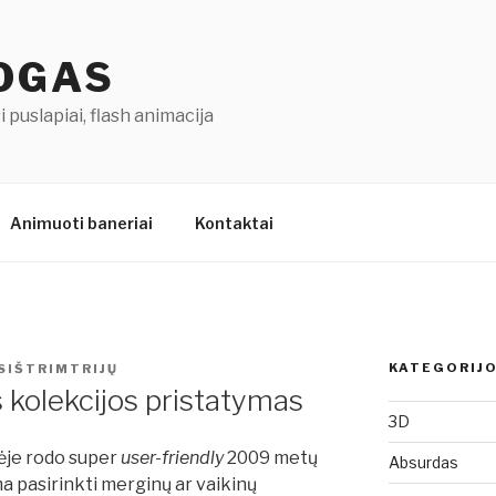
LOGAS
 puslapiai, flash animacija
Animuoti baneriai
Kontaktai
KATEGORIJ
SIŠTRIMTRIJŲ
 kolekcijos pristatymas
3D
ėje rodo super
user-friendly
2009 metų
Absurdas
ima pasirinkti merginų ar vaikinų