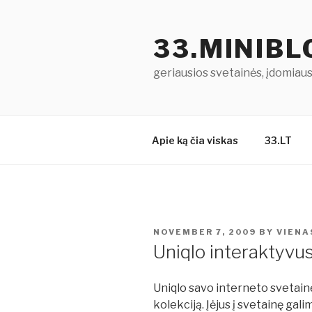
Skip
to
33.MINIB
content
geriausios svetainės, įdomiausi
Apie ką čia viskas
33.LT
POSTED
NOVEMBER 7, 2009
BY
VIENA
ON
Uniqlo interaktyvus
Uniqlo savo interneto svetain
kolekciją. Įėjus į svetainę gal