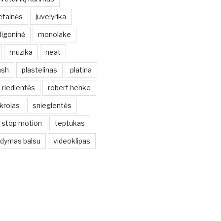
etainės
juvelyrika
ligoninė
monolake
muzika
neat
ash
plastelinas
platina
riedlentės
robert henke
krolas
snieglentės
stop motion
teptukas
ldymas balsu
videoklipas