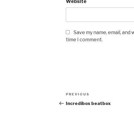
Website
Save my name, email, and w
time I comment.
Post
PREVIOUS
Previous
navigation
Post
Incredibox beatbox