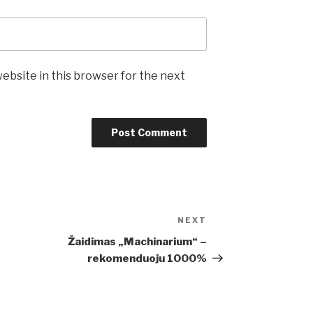
ebsite in this browser for the next
NEXT
Next
Post
Žaidimas „Machinarium“ –
rekomenduoju 1000%