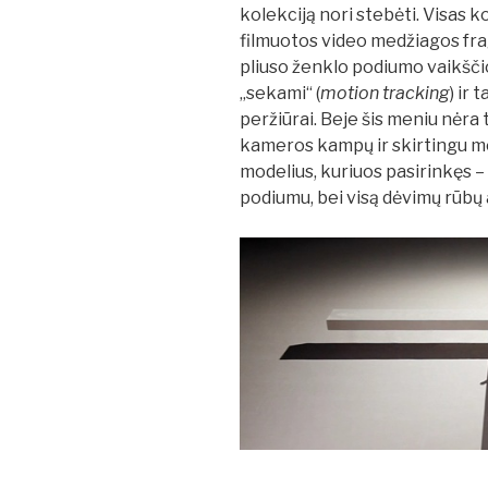
kolekciją nori stebėti. Visas 
filmuotos video medžiagos fra
pliuso ženklo podiumo vaikščio
„sekami“ (
motion tracking
) ir
peržiūrai. Beje šis meniu nėra 
kameros kampų ir skirtingu met
modelius, kuriuos pasirinkęs –
podiumu, bei visą dėvimų rūbų