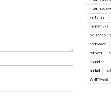
interneto sv
kartonas
monstriukai
old school fl
preloader
rollover
s
sound api
triukai
va
WHITEvoid