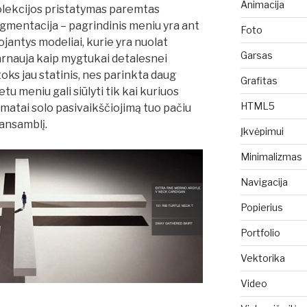
Animacija
kolekcijos pristatymas paremtas
gmentacija – pagrindinis meniu yra ant
Foto
jantys modeliai, kurie yra nuolat
Garsas
 tarnauja kaip mygtukai detalesnei
toks jau statinis, nes parinkta daug
Grafitas
u meniu gali siūlyti tik kai kuriuos
HTML5
 matai solo pasivaikščiojimą tuo pačiu
 ansamblį.
Įkvėpimui
Minimalizmas
Navigacija
Popierius
Portfolio
Vektorika
Video