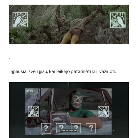
.
Ilgiausiai žvengiau, kai reikėjo patarinėti kur važiuoti.