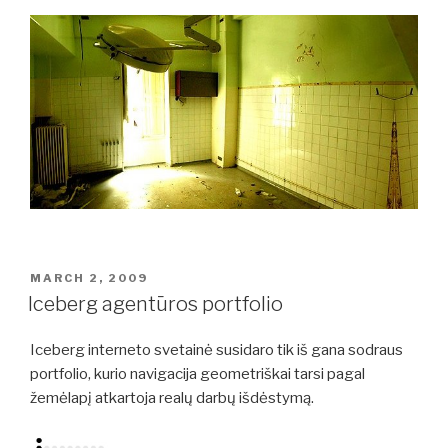
POSTED
MARCH 2, 2009
ON
Iceberg agentūros portfolio
Iceberg interneto svetainė susidaro tik iš gana sodraus
portfolio, kurio navigacija geometriškai tarsi pagal
žemėlapį atkartoja realų darbų išdėstymą.