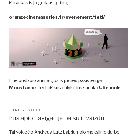
ištraukas iš jo geriausių filmų.
orangecinemaseries.fr/evenement/tati/
Prie puslapio animacijos iš peties pasistengė
Moustache
. Techniškus dalykėlius surinko
Ultranoir
.
POSTED
JUNE 2, 2009
ON
Puslapio navigacija balsu ir vaizdu
Tai vokiečio Andreas Lutz baigiamojo mokslinio darbo