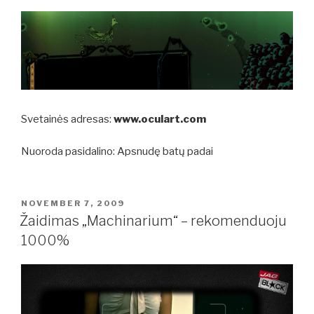
Svetainės adresas:
www.oculart.com
Nuoroda pasidalino: Apsnudę batų padai
POSTED
NOVEMBER 7, 2009
ON
Žaidimas „Machinarium“ – rekomenduoju
1000%