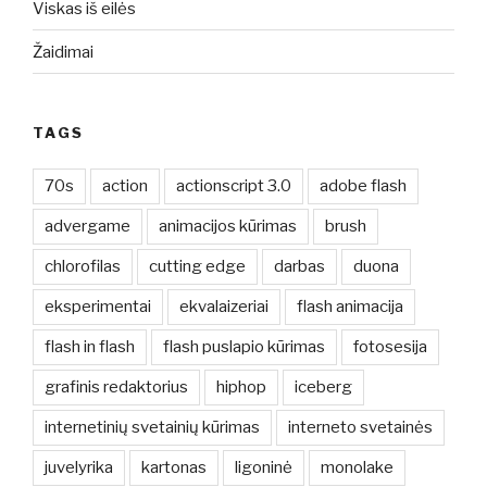
Viskas iš eilės
Žaidimai
TAGS
70s
action
actionscript 3.0
adobe flash
advergame
animacijos kūrimas
brush
chlorofilas
cutting edge
darbas
duona
eksperimentai
ekvalaizeriai
flash animacija
flash in flash
flash puslapio kūrimas
fotosesija
grafinis redaktorius
hiphop
iceberg
internetinių svetainių kūrimas
interneto svetainės
juvelyrika
kartonas
ligoninė
monolake