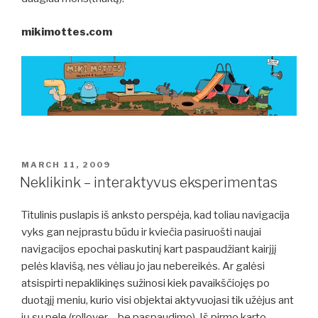
mikimottes.com
POSTED
MARCH 11, 2009
ON
Neklikink – interaktyvus eksperimentas
Titulinis puslapis iš anksto perspėja, kad toliau navigacija
vyks gan neįprastu būdu ir kviečia pasiruošti naujai
navigacijos epochai paskutinį kart paspaudžiant kairįjį
pelės klavišą, nes vėliau jo jau nebereikės. Ar galėsi
atsispirti nepaklikinęs sužinosi kiek pavaikščiojęs po
duotąjį meniu, kurio visi objektai aktyvuojasi tik užėjus ant
jų su pele (rollover – be paspaudimo). Iš pirmo karto