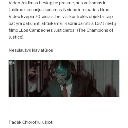
Video žaidimas tiesiogine prasme, nes veiksmas ir
žaidimo scenarijus kuriamas iš vieno ir to paties filmo.
Video kvepia 70-aisiais, bei visi kontrolės objektai taip
pat yra patiuninti atitinkamai. Kadrai paimti iš 1971 metų
filmo „Los Campeones Justicieros“ (The Champions of
Justice).
Nesulaužyk klaviatūros
.
Padėk Chlorofilui užlipti