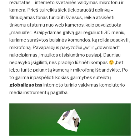
rezultatas – interneto svetainės valdymas mikrofonu ir
kamera. Prieš tai reikia šiek tiek paruošti aplinką –
filmuojamas fonas turi būti šviesus, reikia atsisėsti
tinkamu atstumu nuo web kameros, kaip pavaizduota
„manual’e“. Kraipydamas galvą gali reguliuoti 3D meniu,
kuriame surašytos balsinės komandos, ką reikia pasakyti į
mikrofoną. Pavapaliojus pavyzdžiui „w“ ir „download“
nukreipiamas į muzikos atsisiuntimo puslapį. Daugiau
nepavyko įsigilinti, nes pradėjo lūžinėti kompas
,bet
jeigu turite pajungtą kamerą ir mikrofoną išbandykite. Po
to galima ir paspėlioti kokias galimybes suteiktų
globalizuotas
interneto turinio valdymas kompiuterio
media instrumentų pagalba.