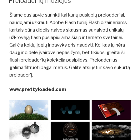
Preloader’ių muziejus
Šiame puslapyje surinkti kai kurių puslapių preloader’iai,
naudojami užkrauti Adobe Flash turinį.Flash dizaineriams
kartais būna didelis galvos skausmas sugalvoti unikalų
užkrovėją flash puslapiui arba šiaip interneto svetainei.
Gal čia kokių įdėjų ir pavyks prisigaudyti. Kol kas jų nėra
daug ir didele įvairove nepasižymi, bet tikiuosi greitai ši
flash preloader’ių kolekcija pasipildys. Preloader’ius
galima filtruoti pagal metus. Galite atsiųsti ir savo sukurtą
preloader’į.
www.prettyloaded.com