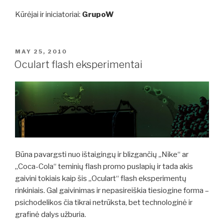
Kūrėjai ir iniciatoriai:
GrupoW
POSTED
MAY 25, 2010
ON
Oculart flash eksperimentai
Būna pavargsti nuo ištaigingų ir blizgančių „Nike“ ar
„Coca-Cola“ teminių flash promo puslapių ir tada akis
gaivini tokiais kaip šis „Oculart“ flash eksperimentų
rinkiniais. Gal gaivinimas ir nepasireiškia tiesiogine forma –
psichodelikos čia tikrai netrūksta, bet technologinė ir
grafinė dalys užburia.