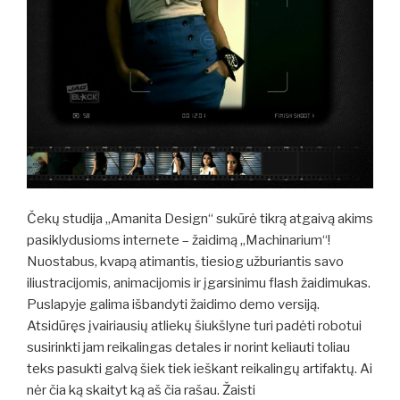
Čekų studija „Amanita Design“ sukūrė tikrą atgaivą akims
pasiklydusioms internete – žaidimą „Machinarium“!
Nuostabus, kvapą atimantis, tiesiog užburiantis savo
iliustracijomis, animacijomis ir įgarsinimu flash žaidimukas.
Puslapyje galima išbandyti žaidimo demo versiją.
Atsidūręs įvairiausių atliekų šiukšlyne turi padėti robotui
susirinkti jam reikalingas detales ir norint keliauti toliau
teks pasukti galvą šiek tiek ieškant reikalingų artifaktų. Ai
nėr čia ką skaityt ką aš čia rašau. Žaisti