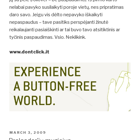
nelabai pavyko susilaikyti poroje vietų, nes pripratimas
daro savo. Jeigu vis dėlto nepavyko iškaikyti
nepaspaudus – tave pasitiks perspėjanti žinutė
reikalaujanti pasiaiškinti ar tai buvo tavo atsitiktinis ar
tyčinis paspaudimas. Vsio. Neklikink.
www.dontclick.it
POSTED
MARCH 3, 2009
ON