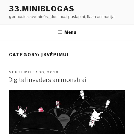
Skip
33.MINIBLOGAS
to
geriausios svetainės, įdomiausi puslapiai, flash animacija
content
Menu
CATEGORY: ĮKVĖPIMUI
POSTED
SEPTEMBER 30, 2010
ON
Digital invaders animonstrai