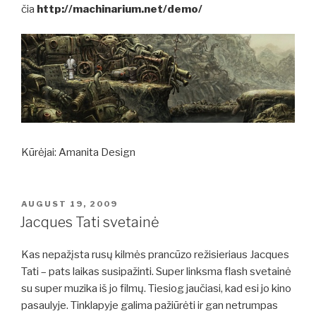
čia
http://machinarium.net/demo/
Kūrėjai: Amanita Design
POSTED
AUGUST 19, 2009
ON
Jacques Tati svetainė
Kas nepažįsta rusų kilmės prancūzo režisieriaus
Jacques
Tati – pats laikas susipažinti. Super linksma flash svetainė
su super muzika iš jo filmų. Tiesiog jaučiasi, kad esi jo kino
pasaulyje. Tinklapyje galima pažiūrėti ir gan netrumpas