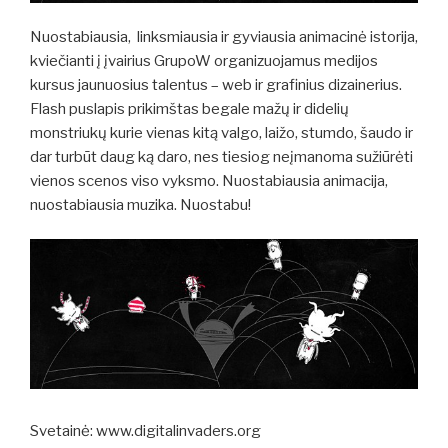
Nuostabiausia, linksmiausia ir gyviausia animacinė istorija,
kviečianti į įvairius GrupoW organizuojamus medijos
kursus jaunuosius talentus – web ir grafinius dizainerius.
Flash puslapis prikimštas begale mažų ir didelių
monstriukų kurie vienas kitą valgo, laižo, stumdo, šaudo ir
dar turbūt daug ką daro, nes tiesiog neįmanoma sužiūrėti
vienos scenos viso vyksmo. Nuostabiausia animacija,
nuostabiausia muzika. Nuostabu!
Svetainė: www.digitalinvaders.org