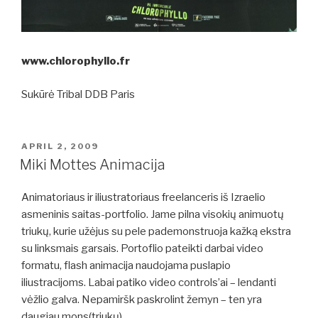
www.chlorophyllo.fr
Sukūrė Tribal DDB Paris
POSTED
APRIL 2, 2009
ON
Miki Mottes Animacija
Animatoriaus ir iliustratoriaus freelanceris iš Izraelio
asmeninis saitas-portfolio. Jame pilna visokių animuotų
triukų, kurie užėjus su pele pademonstruoja kažką ekstra
su linksmais garsais. Portoflio pateikti darbai video
formatu, flash animacija naudojama puslapio
iliustracijoms. Labai patiko video controls’ai – lendanti
vėžlio galva. Nepamiršk paskrolint žemyn – ten yra
daugiau mons(triukų).