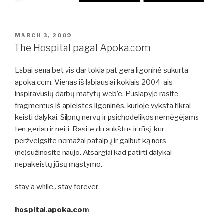
POSTED
MARCH 3, 2009
ON
The Hospital pagal Apoka.com
Labai sena bet vis dar tokia pat gera ligoninė sukurta
apoka.com. Vienas iš labiausiai kokiais 2004-ais
inspiravusių darbų matytų web’e. Puslapyje rasite
fragmentus iš apleistos ligoninės, kurioje vyksta tikrai
keisti dalykai. Silpnų nervų ir psichodelikos nemėgėjams
ten geriau ir neiti. Rasite du aukštus ir rūsį, kur
peržvelgsite nemažai patalpų ir galbūt ką nors
(ne)sužinosite naujo. Atsargiai kad patirti dalykai
nepakeistų jūsų mąstymo.
stay a while.. stay forever
hospital.apoka.com