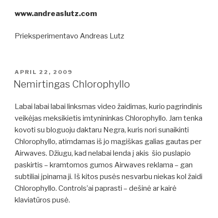
www.andreaslutz.com
Prieksperimentavo Andreas Lutz
POSTED
APRIL 22, 2009
ON
Nemirtingas Chlorophyllo
Labai labai labai linksmas video žaidimas, kurio pagrindinis
veikėjas meksikietis imtynininkas Chlorophyllo. Jam tenka
kovoti su bloguoju daktaru Negra, kuris nori sunaikinti
Chlorophyllo, atimdamas iš jo magiškas galias gautas per
Airwaves. Džiugu, kad nelabai lenda į akis šio puslapio
paskirtis – kramtomos gumos Airwaves reklama – gan
subtiliai įpinama ji. Iš kitos pusės nesvarbu niekas kol žaidi
Chlorophyllo. Controls’ai paprasti – dešinė ar kairė
klaviatūros pusė.