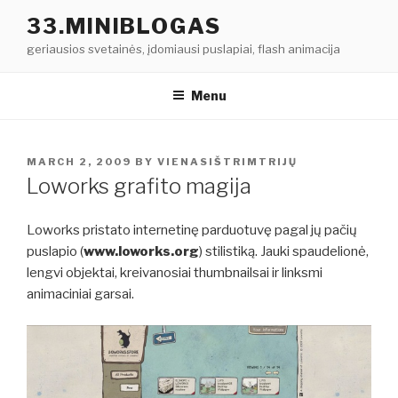
Skip
33.MINIBLOGAS
to
geriausios svetainės, įdomiausi puslapiai, flash animacija
content
Menu
POSTED
MARCH 2, 2009
BY
VIENASIŠTRIMTRIJŲ
ON
Loworks grafito magija
Loworks pristato internetinę parduotuvę pagal jų pačių
puslapio (
www.loworks.org
) stilistiką. Jauki spaudelionė,
lengvi objektai, kreivanosiai thumbnailsai ir linksmi
animaciniai garsai.