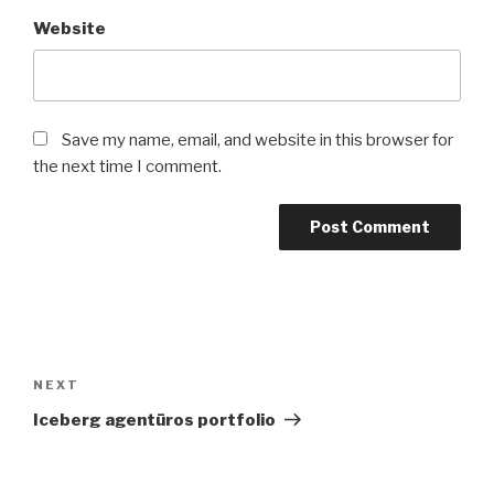
Website
Save my name, email, and website in this browser for
the next time I comment.
Post
navigation
NEXT
Next
Post
Iceberg agentūros portfolio