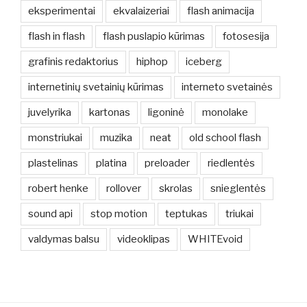
eksperimentai
ekvalaizeriai
flash animacija
flash in flash
flash puslapio kūrimas
fotosesija
grafinis redaktorius
hiphop
iceberg
internetinių svetainių kūrimas
interneto svetainės
juvelyrika
kartonas
ligoninė
monolake
monstriukai
muzika
neat
old school flash
plastelinas
platina
preloader
riedlentės
robert henke
rollover
skrolas
snieglentės
sound api
stop motion
teptukas
triukai
valdymas balsu
videoklipas
WHITEvoid