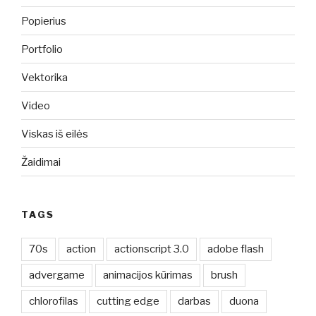
Popierius
Portfolio
Vektorika
Video
Viskas iš eilės
Žaidimai
TAGS
70s
action
actionscript 3.0
adobe flash
advergame
animacijos kūrimas
brush
chlorofilas
cutting edge
darbas
duona