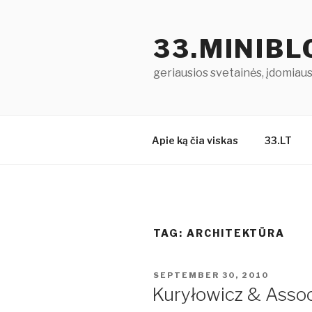
Skip
to
33.MINIB
content
geriausios svetainės, įdomiausi
Apie ką čia viskas
33.LT
TAG: ARCHITEKTŪRA
POSTED
SEPTEMBER 30, 2010
ON
Kuryłowicz & Assoc