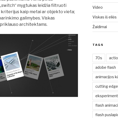
switch“ mygtukas leidžia filtruoti
Video
kriterijus kaip metai ar objekto vieta;
Viskas iš eilės
r parinkimo galimybes. Viskas
ir priklauso architektams.
Žaidimai
TAGS
70s
acti
adobe flash
animacijos k
cutting edge
eksperiment
flash animaci
flash puslap