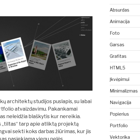
Absurdas
Animacija
Foto
Garsas
Grafitas
HTML5
Įkvėpimui
Minimalizmas
ų architektų studijos puslapis, su labai
Navigacija
ortfolio atvaizdavimu. Pakankamai
Popierius
as neleidžia blaškytis kur nereikia.
„tiltas“ tarp apie atliktą projektą
Portfolio
engvai sekti koks darbas žiūrimas, kur jis
Vektorika
iskas pasiekiama vienu pelės