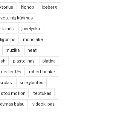
ktorius
hiphop
iceberg
svetainių kūrimas
etainės
juvelyrika
ligoninė
monolake
muzika
neat
ash
plastelinas
platina
riedlentės
robert henke
krolas
snieglentės
stop motion
teptukas
ldymas balsu
videoklipas