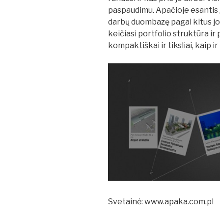
paspaudimu. Apačioje esantis „
darbų duombazę pagal kitus jo 
keičiasi portfolio struktūra i
kompaktiškai ir tiksliai, kaip 
Svetainė: www.apaka.com.pl