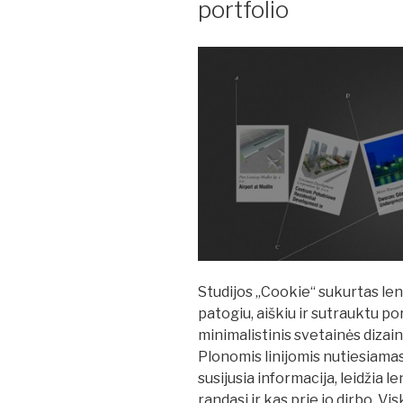
portfolio
Studijos „Cookie“ sukurtas lenk
patogiu, aiškiu ir sutrauktu p
minimalistinis svetainės dizain
Plonomis linijomis nutiesiamas 
susijusia informacija, leidžia l
randasi ir kas prie jo dirbo. V