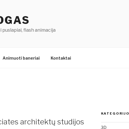
LOGAS
 puslapiai, flash animacija
Animuoti baneriai
Kontaktai
KATEGORIJ
iates architektų studijos
3D