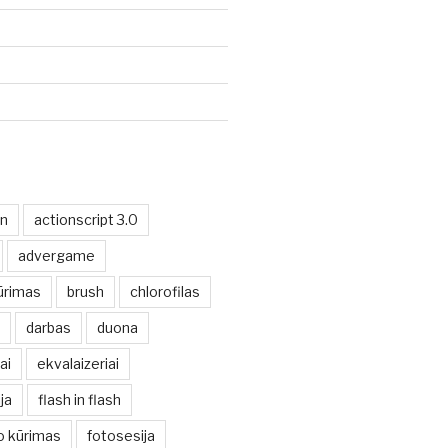
on
actionscript 3.0
advergame
ūrimas
brush
chlorofilas
darbas
duona
ai
ekvalaizeriai
ja
flash in flash
io kūrimas
fotosesija