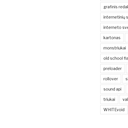
grafinis reda
internetinių 
interneto sv
kartonas
monstriukai
old school fl
preloader
rollover
s
sound api
triukai
va
WHITEvoid