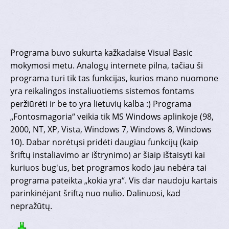
Programa buvo sukurta kažkadaise Visual Basic
mokymosi metu. Analogų internete pilna, tačiau ši
programa turi tik tas funkcijas, kurios mano nuomone
yra reikalingos instaliuotiems sistemos fontams
peržiūrėti ir be to yra lietuvių kalba :) Programa
„Fontosmagoria“ veikia tik MS Windows aplinkoje (98,
2000, NT, XP, Vista, Windows 7, Windows 8, Windows
10). Dabar norėtųsi pridėti daugiau funkcijų (kaip
šriftų instaliavimo ar ištrynimo) ar šiaip ištaisyti kai
kuriuos bug'us, bet programos kodo jau nebėra tai
programa pateikta „kokia yra“. Vis dar naudoju kartais
parinkinėjant šriftą nuo nulio. Dalinuosi, kad
nepražūtų.