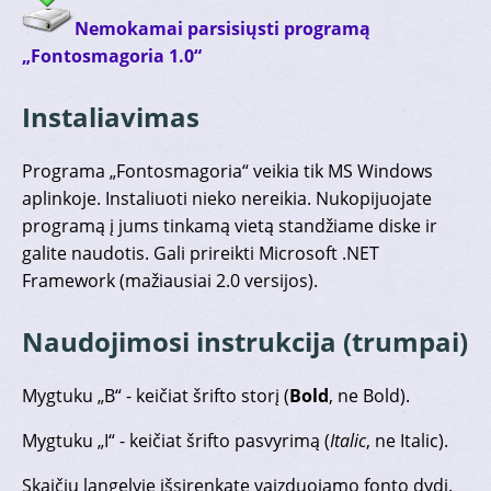
Nemokamai parsisiųsti programą
„Fontosmagoria 1.0“
Instaliavimas
Programa „Fontosmagoria“ veikia tik MS Windows
aplinkoje. Instaliuoti nieko nereikia. Nukopijuojate
programą į jums tinkamą vietą standžiame diske ir
galite naudotis. Gali prireikti
Microsoft .NET
Framework
(mažiausiai 2.0 versijos).
Naudojimosi instrukcija (trumpai)
Mygtuku „B“ - keičiat šrifto storį (
Bold
, ne Bold).
Mygtuku „I“ - keičiat šrifto pasvyrimą (
Italic
, ne Italic).
Skaičių langelyje išsirenkate vaizduojamo fonto dydį.