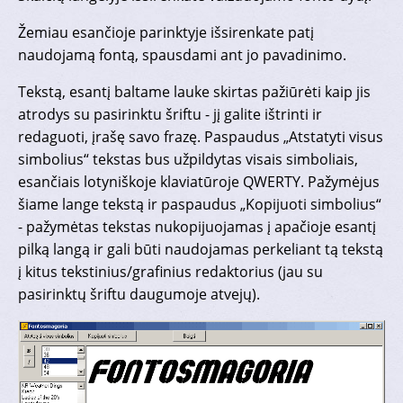
Žemiau esančioje parinktyje išsirenkate patį
naudojamą fontą, spausdami ant jo pavadinimo.
Tekstą, esantį baltame lauke skirtas pažiūrėti kaip jis
atrodys su pasirinktu šriftu - jį galite ištrinti ir
redaguoti, įrašę savo frazę. Paspaudus „Atstatyti visus
simbolius“ tekstas bus užpildytas visais simboliais,
esančiais lotyniškoje klaviatūroje QWERTY. Pažymėjus
šiame lange tekstą ir paspaudus „Kopijuoti simbolius“
- pažymėtas tekstas nukopijuojamas į apačioje esantį
pilką langą ir gali būti naudojamas perkeliant tą tekstą
į kitus tekstinius/grafinius redaktorius (jau su
pasirinktų šriftu daugumoje atvejų).