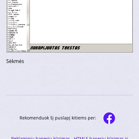
Sėkmės
Rekomenduok šį puslapį kitiems per:
Reklaminių banerių kūrimas
HTML5 banerių kūrimas ir