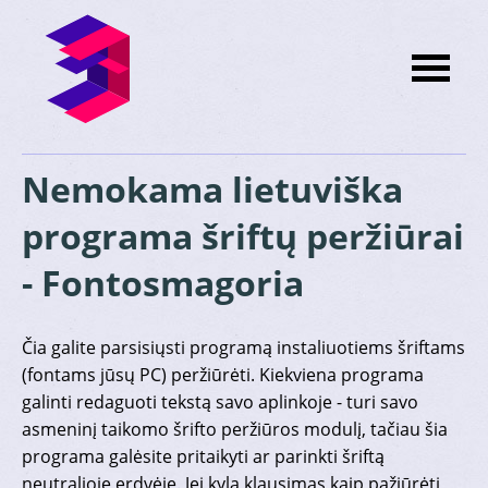
Nemokama lietuviška
programa šriftų peržiūrai
- Fontosmagoria
Čia galite parsisiųsti programą instaliuotiems šriftams
(fontams jūsų PC) peržiūrėti. Kiekviena programa
galinti redaguoti tekstą savo aplinkoje - turi savo
asmeninį taikomo šrifto peržiūros modulį, tačiau šia
programa galėsite pritaikyti ar parinkti šriftą
neutralioje erdvėje. Jei kyla klausimas kaip pažiūrėti