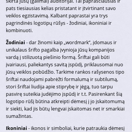
skirta jūsų (galimai) auditorijai. Tai paprasčiausias ir
pats tiesiausias kelias pristatant ir įtvirtinant savo
veiklos egzistavimą. Kalbant paprastai yra trys
pagrindinės logotipų rūšys - žodiniai, ikoniniai ir
kombinuoti.
Žodiniai
- dar žinomi kaip „wordmark“, įdomaus ir
unikalaus šrifto pagalba įvynioja jūsų kompanijos
vardą į stilizuotą piešinio formą. Šriftai gali būti
įvairiausi, paliekantys savitą įspūdį, priklausomai nuo
jūsų veiklos pobūdžio. Tarkime rankos rašysenos tipo
šriftai naudojami pabrėžti formalumą ir subtilumą,
stori šriftai liudija apie stiprybę ir jėgą, tuo tarpu
pasvirę suteikia judėjimo įspūdį ir t.t. Pasirenkant šią
logotipo rūšį būtina atkreipti dėmesį į jo įskaitomumą
ir siekti, kad jis būtų lengvai įskaitomas net ir smarkiai
sumažintas.
Ikoniniai
- ikonos ir simboliai, kurie patraukia dėmesį