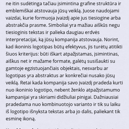
ne itin sudėtinga tačiau įsimintina grafine struktūra ir
emblemiškai atstovauja jūsų veiklą. Juose naudojami
vaizdai, kurie formuoja įvaizdį apie jus tiesiogine arba
abstrakčia prasme. Simboliai yra mažiau aiškūs negu
tiesioginis tekstas ir palieka daugiau erdvės
interpretacijai, ką jūsų kompanija atstovauja. Norint,
kad ikoninis logotipas būtų efektyvus, jis turėtų atitikti
šiuos kriterijus: būti iškart atpažįstamas, įsimintinas,
aiškus net ir mažame formate, galėtų susišaukti su
gamtoje egzistuojančiais objektais, nesvarbu ar
logotipas yra abstraktus ar konkrečiai nusako jūsų
veiklą. Retai kada kompanija savo įvaizdį pradeda kurti
nuo ikoninio logotipo, nebent ženklo atpažįstamumo
kampanijai yra skiriami didžiuliai pinigai. Dažniausiai
pradedama nuo kombinuotojo varianto ir tik su laiku
iš logotipo išnyksta tekstas arba jo dalis, paliekant tik
esminę ikoną.