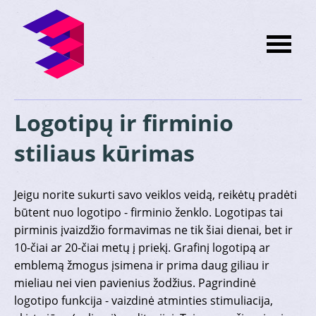
Logotipų ir firminio
stiliaus kūrimas
Jeigu norite sukurti savo veiklos veidą, reikėtų pradėti
būtent nuo logotipo - firminio ženklo. Logotipas tai
pirminis įvaizdžio formavimas ne tik šiai dienai, bet ir
10-čiai ar 20-čiai metų į priekį. Grafinį logotipą ar
emblemą žmogus įsimena ir prima daug giliau ir
mieliau nei vien pavienius žodžius. Pagrindinė
logotipo funkcija - vaizdinė atminties stimuliacija,