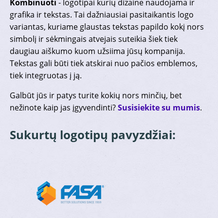
Kombinuoti
- logotipai kurių dizaine naudojama ir
grafika ir tekstas. Tai dažniausiai pasitaikantis logo
variantas, kuriame glaustas tekstas papildo kokį nors
simbolį ir sėkmingais atvejais suteikia šiek tiek
daugiau aiškumo kuom užsiima jūsų kompanija.
Tekstas gali būti tiek atskirai nuo pačios emblemos,
tiek integruotas į ją.
Galbūt jūs ir patys turite kokių nors minčių, bet
nežinote kaip jas įgyvendinti?
Susisiekite su mumis
.
Sukurtų logotipų pavyzdžiai: